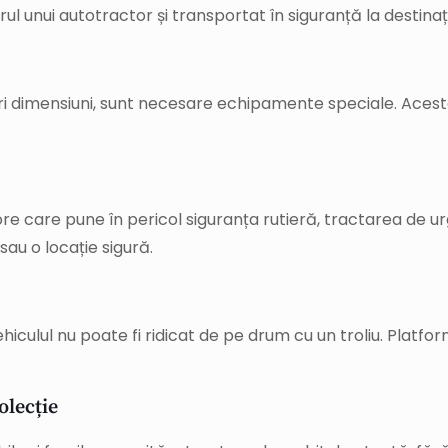
rul unui autotractor și transportat în siguranță la destinaț
 dimensiuni, sunt necesare echipamente speciale. Aceste 
jore care pune în pericol siguranța rutieră, tractarea de u
sau o locație sigură.
ehiculul nu poate fi ridicat de pe drum cu un troliu. Platf
olecție