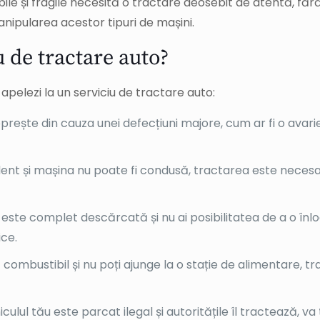
ile și fragile necesită o tractare deosebit de atentă, fără
nipularea acestor tipuri de mașini.
u de tractare auto?
 apelezi la un serviciu de tractare auto:
rește din cauza unei defecțiuni majore, cum ar fi o avarie
dent și mașina nu poate fi condusă, tractarea este necesa
este complet descărcată și nu ai posibilitatea de a o înlo
ice.
ombustibil și nu poți ajunge la o stație de alimentare, tra
iculul tău este parcat ilegal și autoritățile îl tractează, va