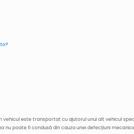
uto?
?
 vehicul este transportat cu ajutorul unui alt vehicul sp
așina nu poate fi condusă din cauza unei defecțiuni mecanic