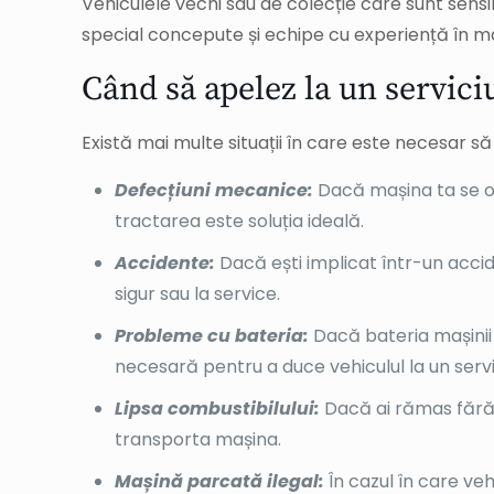
Vehiculele vechi sau de colecție care sunt sensib
special concepute și echipe cu experiență în ma
Când să apelez la un servici
Există mai multe situații în care este necesar să
Defecțiuni mecanice:
Dacă mașina ta se op
tractarea este soluția ideală.
Accidente:
Dacă ești implicat într-un acci
sigur sau la service.
Probleme cu bateria:
Dacă bateria mașinii 
necesară pentru a duce vehiculul la un serv
Lipsa combustibilului:
Dacă ai rămas fără c
transporta mașina.
Mașină parcată ilegal:
În cazul în care veh