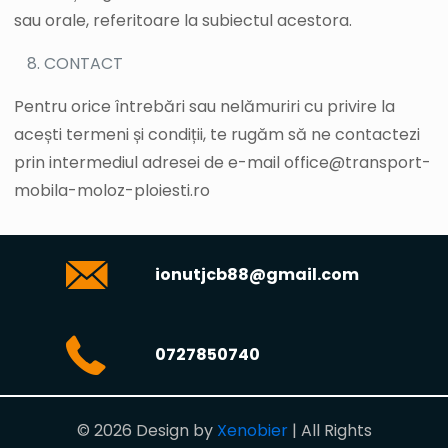
sau orale, referitoare la subiectul acestora.
CONTACT
Pentru orice întrebări sau nelămuriri cu privire la
acești termeni și condiții, te rugăm să ne contactezi
prin intermediul adresei de e-mail office@transport-
mobila-moloz-ploiesti.ro
ionutjcb88@gmail.com
0727850740
© 2026 Design by
Xenobier
| All Rights