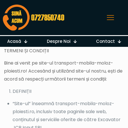
Acasă
Despre Noi
Contact
TERMENI ȘI CONDIȚII
Bine ai venit pe site-ul transport-mobila-moloz-
ploiesti.ro! Accesând și utilizând site-ul nostru, ești de
acord să respecți următorii termeni și condiții:
DEFINIȚII
“Site-ul” înseamnă transport-mobila-moloz-
ploiesti.ro, inclusiv toate paginile sale web,
conținutul și serviciile oferite de către Excavator
JCB Ionuț SRL.