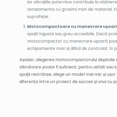
Ce tip de motocompactor să 
Alegerea unui motocompactor potrivit pentru lucr
câteva dintre cele mai comune tipuri de motoco
Motocompactoare cu placă vibratoare
:
materialelor granulare, cum ar fi pietrișul,