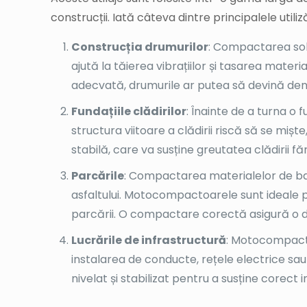
construcții. Iată câteva dintre principalele utiliză
Construcția drumurilor
: Compactarea solu
ajută la tăierea vibrațiilor și tasarea mater
adecvată, drumurile ar putea să devină denivel
Fundațiile clădirilor
: Înainte de a turna o
structura viitoare a clădirii riscă să se mi
stabilă, care va susține greutatea clădirii făr
Parcările
: Compactarea materialelor de bază
asfaltului. Motocompactoarele sunt ideale pen
parcării. O compactare corectă asigură o du
Lucrările de infrastructură
: Motocompactoa
instalarea de conducte, rețele electrice sau
nivelat și stabilizat pentru a susține corect 