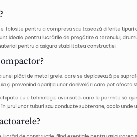
?
, folosite pentru a compresa sau tasează diferite tipuri d
unt ideale pentru lucrările de pregătire a terenului, drumur
erial pentru a asigura stabilitatea construcției.
compactor?
ei plăci de metal grele, care se deplasează pe suprafața 
uia și prevenind apariția unor denivelări care pot afecta s
ate cu o tehnologie avansată, care le permite să ajungă 
n jurul unor tuburi sau conducte subterane, acolo unde uti
actoarele?
ucrări de construcție, fiind esențiale pentru asigurarea stabil