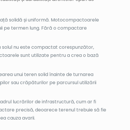
rafață solidă și uniformă. Motocompactoarele
vremii pe termen lung. Fără o compactare
acă solul nu este compactat corespunzător,
ctoarele sunt utilizate pentru a crea o bază
earea unui teren solid înainte de turnarea
ilor sau crăpăturilor pe parcursul utilizării
rul lucrărilor de infrastructură, cum ar fi
pactare precisă, deoarece terenul trebuie să fie
tea cauza avarii.