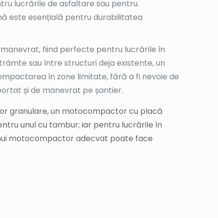
pacta și de condițiile de pe șantier. Iată
 de construcții pentru compactarea solului și
ntru lucrări pe suprafețe mari, unde este nevoie