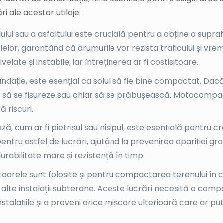
ri ale acestor utilaje:
lui sau a asfaltului este crucială pentru a obține o sup
ialelor, garantând că drumurile vor rezista traficului și 
ate și instabile, iar întreținerea ar fi costisitoare.
 fundație, este esențial ca solul să fie bine compactat. D
ște, să se fisureze sau chiar să se prăbușească. Motocompa
ă riscuri.
, cum ar fi pietrișul sau nisipul, este esențială pentru cr
tru astfel de lucrări, ajutând la prevenirea apariției grop
rabilitate mare și rezistență în timp.
rele sunt folosite și pentru compactarea terenului în cad
 alte instalații subterane. Aceste lucrări necesită o com
instalațiile și a preveni orice mișcare ulterioară care ar pu