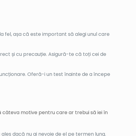
e proiect care implică materiale de tip granular.
alt sau pentru materiale care necesită o
 solul trebuie să fie compactat mai eficient,
ntru lucrările de asfaltare sau pentru
 este esențială pentru durabilitatea
anevrat, fiind perfecte pentru lucrările în
strâmte sau între structuri deja existente, un
mpactarea în zone limitate, fără a fi nevoie de
sportat și de manevrat pe șantier.
elor granulare, un motocompactor cu placă
tru unul cu tambur; iar pentru lucrările în
ea unui motocompactor adecvat poate face