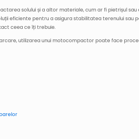
ea solului și a altor materiale, cum ar fi pietrișul sau 
soluții eficiente pentru a asigura stabilitatea terenului sa
ct ceea ce îți trebuie.
parcare, utilizarea unui motocompactor poate face procesu
toarelor