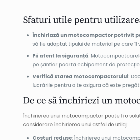
de o compactare uniformă și eficientă. Ele s
De asemenea, sunt potrivite pentru lucrări
Motocompactoare cu tambur
: Acestea s
compactare mai profundă. Motocompactoarel
iar vibrațiile puternice contribuie la obținer
terasamente cu grosimi mari de material. D
suprafeței.
Motocompactoare cu manevrare ușoar
spații înguste sau greu accesibile. Dacă proie
motocompactor cu manevrare ușoară poate fi
echipamente mari și dificil de controlat. În 
Așadar, alegerea motocompactorului depinde de
vibratoare poate fi suficient; pentru asfalt sa
spații restrânse, alege un model mai mic și ușo
diferența între un proiect de succes și unul cu 