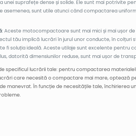
alegi?
ările tale depinde de tipul de material pe care îl vei com
mpactoare, fiecare adaptat pentru nevoi diferite:
 Acestea sunt cele mai populare și utilizate pe șantierele
 nisipul sau pământul. Plăcile vibratoare sunt excelente pe