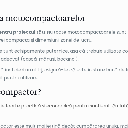
unt ideale pentru drumuri, parcări, fundații și pentru oric
 de mică adâncime, de obicei până la 30-40 cm.
unt echipamente mai grele, folosite în special pentru asf
e cu tambur sunt ideale pentru drumuri sau parcări unde
ea unei suprafețe dense și solide. Ele sunt mai potrivite pe
e asemenea, sunt utile atunci când compactarea uniformă
ă
: Aceste motocompactoare sunt mai mici și mai ușor de m
ctul tău implică lucrări în jurul unor conducte, în colțuri 
 soluția ideală. Aceste utilaje sunt excelente pentru co
plus, datorită dimensiunilor reduse, sunt mai ușor de tran
 specificul lucrării tale: pentru compactarea material
u lucrări care necesită o compactare mai mare, optează pen
r de manevrat. În funcție de necesitățile tale, închirier
probleme.