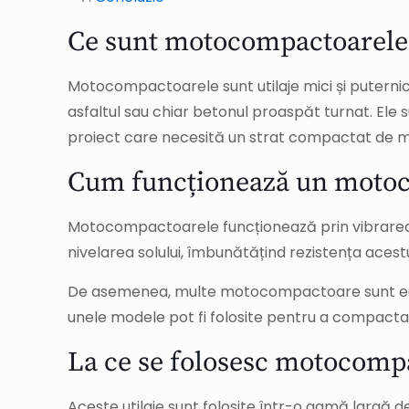
Ce sunt motocompactoarele
Motocompactoarele sunt utilaje mici și puternice
asfaltul sau chiar betonul proaspăt turnat. Ele s
proiect care necesită un strat compactat de mat
Cum funcționează un moto
Motocompactoarele funcționează prin vibrarea un
nivelarea solului, îmbunătățind rezistența acest
De asemenea, multe motocompactoare sunt echip
unele modele pot fi folosite pentru a compacta î
La ce se folosesc motocomp
Aceste utilaje sunt folosite într-o gamă largă de l