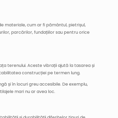
e materiale, cum ar fi pământul, pietrișul,
ilor, parcărilor, fundațiilor sau pentru orice
terenului. Aceste vibrații ajută la tasarea și
tabilitatea construcției pe termen lung.
și în locuri greu accesibile. De exemplu,
lajele mari nu ar avea loc.
ității și durabilității diferitelor tipuri de