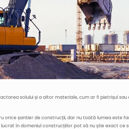
ea solului și a altor materiale, cum ar fi pietrișul sau 
orice șantier de construcții, dar nu toată lumea este famil
au lucrat în domeniul construcțiilor pot să nu știe exact c